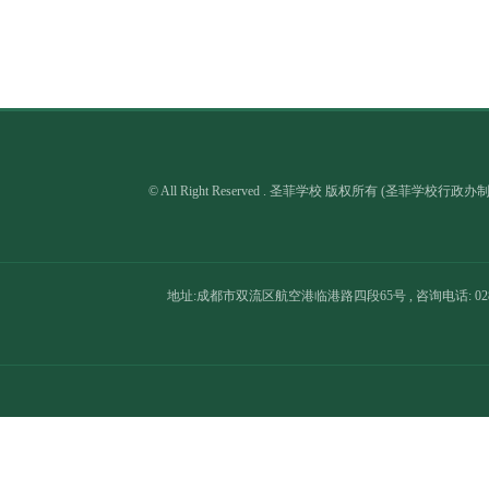
L
Fil
F
Lin
F
L
Bac
F
F
L
F
F
L
Sev
F
2026-0
Mes
F
L
Fil
F
Lin
F
L
Bac
F
F
L
F
F
L
F
2026-0
Mes
F
L
Fil
F
Lin
F
L
Bac
F
F
L
F
F
L
F
2026-0
F
L
Fil
F
Lin
F
L
Bac
F
F
L
F
F
L
F
2026-0
F
L
F
Lin
F
L
Bac
F
F
L
F
F
L
© All Right Reserved . 圣菲学校 版权所有 (圣菲学校行政
F
2026-0
F
L
F
F
L
Bac
F
F
L
F
F
L
F
2026-0
F
L
F
F
L
F
F
L
F
F
L
F
2026-0
F
L
F
F
L
F
地址:成都市双流区航空港临港路四段65号 , 咨询电话: 028-8566
L
F
F
L
F
2026-0
F
L
F
F
F
L
F
F
L
F
2026-0
F
L
F
F
L
F
F
L
F
2026-0
F
L
F
L
F
F
L
F
2026-0
F
F
L
F
F
L
2026-0
F
F