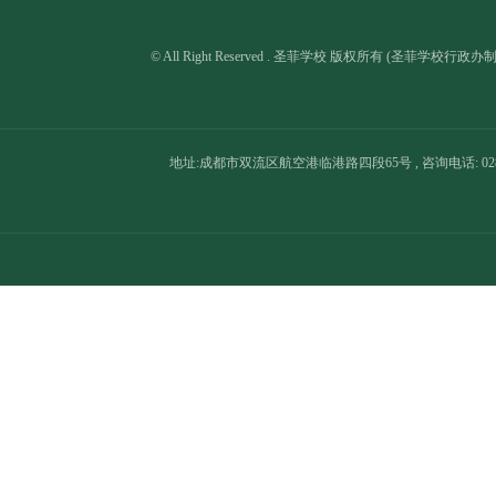
© All Right Reserved . 圣菲学校 版权所有 (圣菲学校行政
地址:成都市双流区航空港临港路四段65号 , 咨询电话: 028-8566